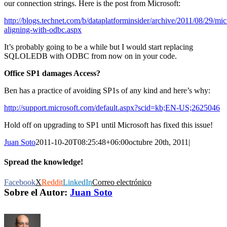
our connection strings. Here is the post from Microsoft:
http://blogs.technet.com/b/dataplatforminsider/archive/2011/08/29/mic
aligning-with-odbc.aspx
It’s probably going to be a while but I would start replacing
SQLOLEDB with ODBC from now on in your code.
Office SP1 damages Access?
Ben has a practice of avoiding SP1s of any kind and here’s why:
http://support.microsoft.com/default.aspx?scid=kb;EN-US;2625046
Hold off on upgrading to SP1 until Microsoft has fixed this issue!
Juan Soto
2011-10-20T08:25:48+06:00
octubre 20th, 2011
|
Spread the knowledge!
Facebook
X
Reddit
LinkedIn
Correo electrónico
Sobre el Autor:
Juan Soto