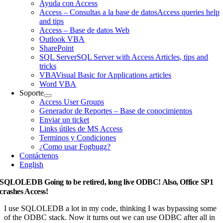
Ayuda con Access
Access – Consultas a la base de datos
Access queries help
and tips
Access – Base de datos Web
Outlook VBA
SharePoint
SQL Server
SQL Server with Access Articles, tips and
tricks
VBA
Visual Basic for Applications articles
Word VBA
Soporte
Access User Groups
Generador de Reportes – Base de conocimientos
Enviar un ticket
Links útiles de MS Access
Terminos y Condiciones
¿Como usar Fogbugz?
Contáctenos
English
SQLOLEDB Going to be retired, long live ODBC! Also, Office SP1
crashes Access!
I use SQLOLEDB a lot in my code, thinking I was bypassing some
of the ODBC stack. Now it turns out we can use ODBC after all in