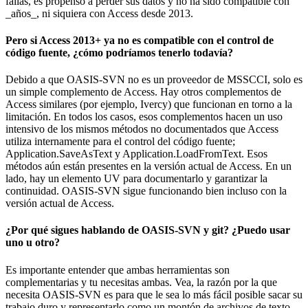
fallas, es propenso a perder sus datos y no ha sido compatible con
_años_, ni siquiera con Access desde 2013.
Pero si Access 2013+ ya no es compatible con el control de
código fuente, ¿cómo podríamos tenerlo todavía?
Debido a que OASIS-SVN no es un proveedor de MSSCCI, solo es
un simple complemento de Access. Hay otros complementos de
Access similares (por ejemplo, Ivercy) que funcionan en torno a la
limitación. En todos los casos, esos complementos hacen un uso
intensivo de los mismos métodos no documentados que Access
utiliza internamente para el control del código fuente;
Application.SaveAsText y Application.LoadFromText. Esos
métodos aún están presentes en la versión actual de Access. En un
lado, hay un elemento UV para documentarlo y garantizar la
continuidad. OASIS-SVN sigue funcionando bien incluso con la
versión actual de Access.
¿Por qué sigues hablando de OASIS-SVN y git? ¿Puedo usar
uno u otro?
Es importante entender que ambas herramientas son
complementarias y tu necesitas ambas. Vea, la razón por la que
necesita OASIS-SVN es para que le sea lo más fácil posible sacar su
trabajo duro y representarlo como un montón de archivos de texto,