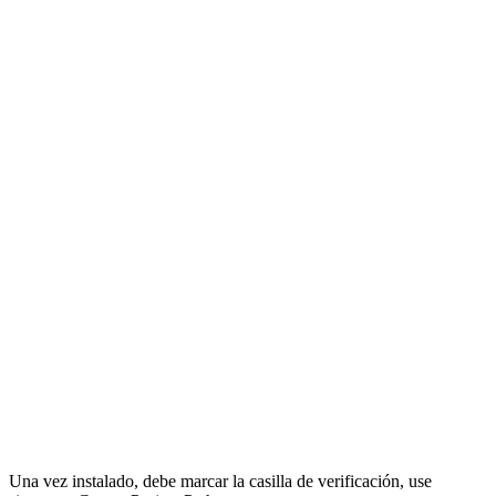
copiar y modificar a mano rápidamente teniendo una configuración
de proyecto uniforme para sus diferentes proyectos de Access.
Volvamos al botón Configuración en la cinta y comencemos con la
primera pestaña en el cuadro de diálogo.
Tipos de objetos