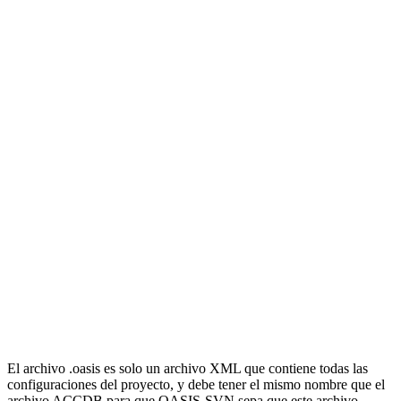
Como ya no trabajamos con los ADP y no usamos las Data Access
Page en desuso, usualmente, desmarcamos para mantener el minimo
desorden del diálogo de importación / exportación. También puede
resultarle útil seleccionar automáticamente el cambio automático,
que requiere el seguimiento de la marca de tiempo del objeto. Sin
embargo, tenga en cuenta que la marca de tiempo del objeto no es
completamente confiable dentro de Access. Discutiremos esto más