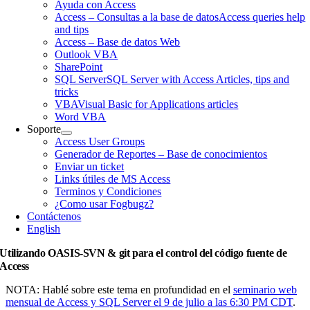
Ayuda con Access
Access – Consultas a la base de datos
Access queries help
and tips
Access – Base de datos Web
Outlook VBA
SharePoint
SQL Server
SQL Server with Access Articles, tips and
tricks
VBA
Visual Basic for Applications articles
Word VBA
Soporte
Access User Groups
Generador de Reportes – Base de conocimientos
Enviar un ticket
Links útiles de MS Access
Terminos y Condiciones
¿Como usar Fogbugz?
Contáctenos
English
Utilizando OASIS-SVN & git para el control del código fuente de
Access
NOTA: Hablé sobre este tema en profundidad en el
seminario web
mensual de Access y SQL Server el 9 de julio a las 6:30 PM CDT
.