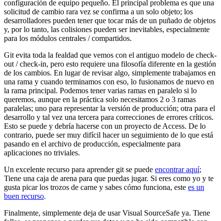
configuración de equipo pequeño. El principal problema es que una
solicitud de cambio rara vez se confirma a un solo objeto; los
desarrolladores pueden tener que tocar más de un puñado de objetos
y, por lo tanto, las colisiones pueden ser inevitables, especialmente
para los módulos centrales / compartidos.
Git evita toda la fealdad que vemos con el antiguo modelo de check-
out / check-in, pero esto requiere una filosofía diferente en la gestión
de los cambios. En lugar de revisar algo, simplemente trabajamos en
una rama y cuando terminamos con eso, lo fusionamos de nuevo en
la rama principal. Podemos tener varias ramas en paralelo si lo
queremos, aunque en la práctica solo necesitamos 2 o 3 ramas
paralelas; uno para representar la versión de producción; otra para el
desarrollo y tal vez una tercera para correcciones de errores críticos.
Esto se puede y debría hacerse con un proyecto de Access. De lo
contrario, puede ser muy difícil hacer un seguimiento de lo que está
pasando en el archivo de producción, especialmente para
aplicaciones no triviales.
Un excelente recurso para aprender git se puede
encontrar aquí
;
Tiene una caja de arena para que puedas jugar. Si eres como yo y te
gusta picar los trozos de carne y sabes cómo funciona, este
es un
buen recurso
.
Finalmente, simplemente deja de usar Visual SourceSafe ya. Tiene