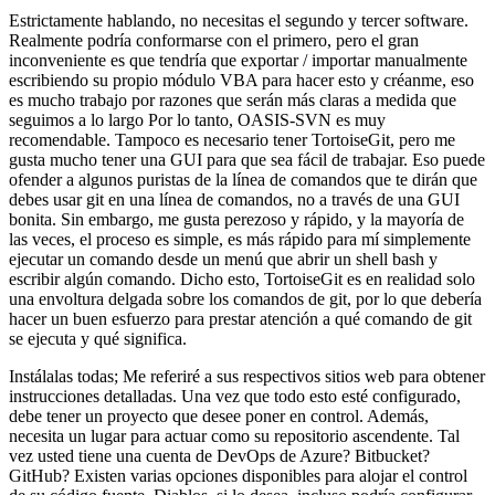
Estrictamente hablando, no necesitas el segundo y tercer software.
Realmente podría conformarse con el primero, pero el gran
inconveniente es que tendría que exportar / importar manualmente
escribiendo su propio módulo VBA para hacer esto y créanme, eso
es mucho trabajo por razones que serán más claras a medida que
seguimos a lo largo Por lo tanto, OASIS-SVN es muy
recomendable. Tampoco es necesario tener TortoiseGit, pero me
gusta mucho tener una GUI para que sea fácil de trabajar. Eso puede
ofender a algunos puristas de la línea de comandos que te dirán que
debes usar git en una línea de comandos, no a través de una GUI
bonita. Sin embargo, me gusta perezoso y rápido, y la mayoría de
las veces, el proceso es simple, es más rápido para mí simplemente
ejecutar un comando desde un menú que abrir un shell bash y
escribir algún comando. Dicho esto, TortoiseGit es en realidad solo
una envoltura delgada sobre los comandos de git, por lo que debería
hacer un buen esfuerzo para prestar atención a qué comando de git
se ejecuta y qué significa.
Instálalas todas; Me referiré a sus respectivos sitios web para obtener
instrucciones detalladas. Una vez que todo esto esté configurado,
debe tener un proyecto que desee poner en control. Además,
necesita un lugar para actuar como su repositorio ascendente. Tal
vez usted tiene una cuenta de DevOps de Azure? Bitbucket?
GitHub? Existen varias opciones disponibles para alojar el control