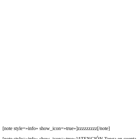
Ahora tenemos un repositorio local que podemos usar para guardar
nuestros archivos de texto desde Access. Necesitaremos configurar
OASIS-SVN para hacer uso de esto.
Configurando OASIS-SVN
Como se mencionó anteriormente, OASIS-SVN tiene un asistente
que se puede usar para configurar, pero queremos hacerlo
manualmente para que esté familiarizado con el funcionamiento de
OASIS-SVN y, por lo tanto, pueda usar el asistente de manera
efectiva. Comenzaremos por ir al menú, Configuración en la pestaña
de cinta OASIS-SVN.