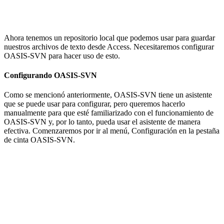
Una vez instalado, debe marcar la casilla de verificación, use
siempre <CurrentProject.Path>:
Eso hace que la carpeta del repositorio sea relativa y, por lo tanto, le
permite mover la carpeta del proyecto a cualquier lugar que desee.
Pero tenga cuidado: si copia o mueve el archivo de Access fuera de
esa carpeta, no se puede mantener bajo el control del código fuente
porque OASIS-SVN no tendrá el archivo .oasis que necesita
OASIS-SVN. Haga clic en Aceptar para cerrar el cuadro de diálogo
para guardar los cambios en la configuración. Si busca en la carpeta,
ahora verá el archivo .oasis para su archivo ACCDB.