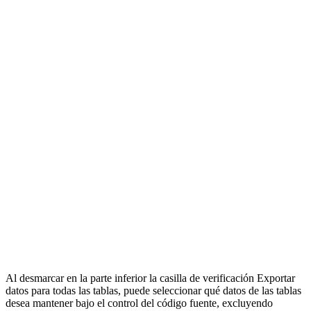
Ya vimos esto antes cuando estábamos creando el archivo .oasis.
Ahora que tenemos el archivo y haremos el resto de las
configuraciones. Aquí está nuestra típica configuración .
Como mencioné al principio, posiblemente podría escribir su propia
rutina de importación / exportación. Sin embargo, el valor de
OASIS-SVN es que podemos solucionar varios problemas que
existen al mantener los archivos de texto de Access bajo el código
fuente. Por ejemplo, un archivo de texto de Access puede tener los
campos típicos en la parte superior de su archivo:
Version =21

VersionRequired =20

PublishOption =1

Checksum =-571006847

Begin Form

...

End Form
Esos son malos para el control del código fuente porque pueden
introducir cambios innecesarios y contaminar el historial de cambios
que realmente no son cambios. La suma de comprobación puede
cambiar aunque es posible que no haya cambiado nada sobre el
formulario en sí. Con OASIS-SVN, podemos eliminar los datos
innecesarios con la opción Desinfectar archivos exportados: