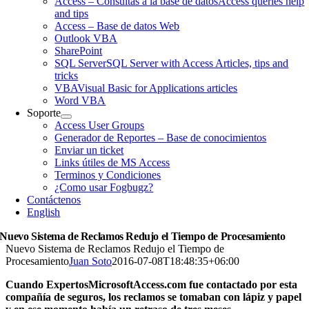
Access – Consultas a la base de datos
Access queries help
and tips
Access – Base de datos Web
Outlook VBA
SharePoint
SQL Server
SQL Server with Access Articles, tips and
tricks
VBA
Visual Basic for Applications articles
Word VBA
Soporte
Access User Groups
Generador de Reportes – Base de conocimientos
Enviar un ticket
Links útiles de MS Access
Terminos y Condiciones
¿Como usar Fogbugz?
Contáctenos
English
Nuevo Sistema de Reclamos Redujo el Tiempo de Procesamiento
Nuevo Sistema de Reclamos Redujo el Tiempo de
Procesamiento
Juan Soto
2016-07-08T18:48:35+06:00
Cuando ExpertosMicrosoftAccess.com fue contactado por esta
compañía de seguros, los reclamos se tomaban con lápiz y papel