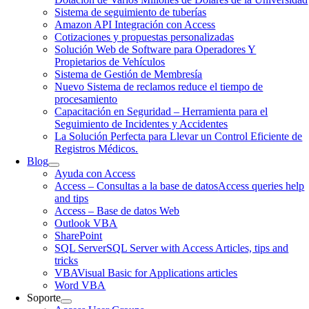
Sistema de seguimiento de tuberías
Amazon API Integración con Access
Cotizaciones y propuestas personalizadas
Solución Web de Software para Operadores Y
Propietarios de Vehículos
Sistema de Gestión de Membresía
Nuevo Sistema de reclamos reduce el tiempo de
procesamiento
Capacitación en Seguridad – Herramienta para el
Seguimiento de Incidentes y Accidentes
La Solución Perfecta para Llevar un Control Eficiente de
Registros Médicos.
Blog
Ayuda con Access
Access – Consultas a la base de datos
Access queries help
and tips
Access – Base de datos Web
Outlook VBA
SharePoint
SQL Server
SQL Server with Access Articles, tips and
tricks
VBA
Visual Basic for Applications articles
Word VBA
Soporte