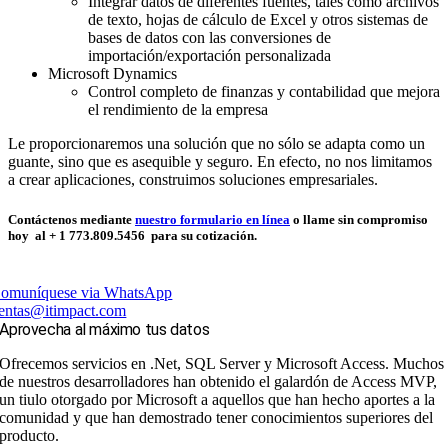
Integrar datos de diferentes fuentes, tales como archivos
de texto, hojas de cálculo de Excel y otros sistemas de
bases de datos con las conversiones de
importación/exportación personalizada
Microsoft Dynamics
Control completo de finanzas y contabilidad que mejora
el rendimiento de la empresa
Le proporcionaremos una solución que no sólo se adapta como un
guante, sino que es asequible y seguro. En efecto, no nos limitamos
a crear aplicaciones, construimos soluciones empresariales.
Contáctenos mediante
nuestro formulario en línea
o llame sin compromiso
hoy al + 1 773.809.5456 para su cotización.
omuníquese via WhatsApp
entas@itimpact.com
Aprovecha al máximo tus datos
Ofrecemos servicios en .Net, SQL Server y Microsoft Access. Muchos
de nuestros desarrolladores han obtenido el galardón de Access MVP,
un tiulo otorgado por Microsoft a aquellos que han hecho aportes a la
comunidad y que han demostrado tener conocimientos superiores del
producto.