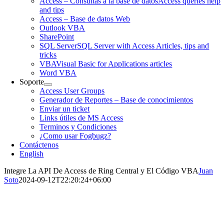
Access – Consultas a la base de datos
Access queries help
and tips
Access – Base de datos Web
Outlook VBA
SharePoint
SQL Server
SQL Server with Access Articles, tips and
tricks
VBA
Visual Basic for Applications articles
Word VBA
Soporte
Access User Groups
Generador de Reportes – Base de conocimientos
Enviar un ticket
Links útiles de MS Access
Terminos y Condiciones
¿Como usar Fogbugz?
Contáctenos
English
Integre La API De Access de Ring Central y El Código VBA
Juan
Soto
2024-09-12T22:20:24+06:00