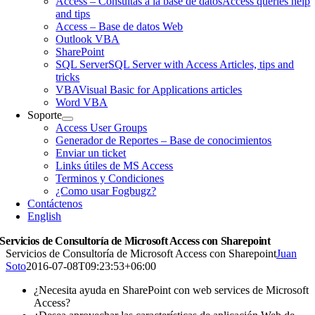
Access – Consultas a la base de datos
Access queries help
and tips
Access – Base de datos Web
Outlook VBA
SharePoint
SQL Server
SQL Server with Access Articles, tips and
tricks
VBA
Visual Basic for Applications articles
Word VBA
Soporte
Access User Groups
Generador de Reportes – Base de conocimientos
Enviar un ticket
Links útiles de MS Access
Terminos y Condiciones
¿Como usar Fogbugz?
Contáctenos
English
Servicios de Consultoría de Microsoft Access con Sharepoint
Servicios de Consultoría de Microsoft Access con Sharepoint
Juan
Soto
2016-07-08T09:23:53+06:00
¿Necesita ayuda en SharePoint con web services de Microsoft
Access?