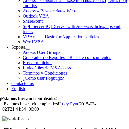
Access – Consultas a la base de datos
Access queries help
and tips
Access – Base de datos Web
Outlook VBA
SharePoint
SQL Server
SQL Server with Access Articles, tips and
tricks
VBA
Visual Basic for Applications articles
Word VBA
Soporte
Access User Groups
Generador de Reportes – Base de conocimientos
Enviar un ticket
Links útiles de MS Access
Terminos y Condiciones
¿Como usar Fogbugz?
Contáctenos
English
¡Estamos buscando empleados!
¡Estamos buscando empleados!
Lucy Pyne
2015-03-
02T21:44:34+06:00