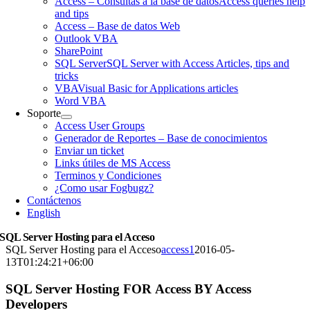
Access – Consultas a la base de datos
Access queries help
and tips
Access – Base de datos Web
Outlook VBA
SharePoint
SQL Server
SQL Server with Access Articles, tips and
tricks
VBA
Visual Basic for Applications articles
Word VBA
Soporte
Access User Groups
Generador de Reportes – Base de conocimientos
Enviar un ticket
Links útiles de MS Access
Terminos y Condiciones
¿Como usar Fogbugz?
Contáctenos
English
SQL Server Hosting para el Acceso
SQL Server Hosting para el Acceso
access1
2016-05-
13T01:24:21+06:00
SQL Server Hosting FOR Access BY Access
Developers