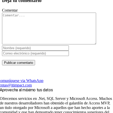
Deja tu comentario
Comentar
omuníquese via WhatsApp
entas@itimpact.com
Aprovecha al máximo tus datos
Ofrecemos servicios en .Net, SQL Server y Microsoft Access. Muchos
de nuestros desarrolladores han obtenido el galardón de Access MVP,
un tiulo otorgado por Microsoft a aquellos que han hecho aportes a la
comunidad y que han demostrado tener conocimientos superiores del