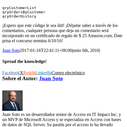
qryCustomerList

qryOrdersByCustomer

qryOrderHistory
¡Espero que este código le sea útil! ¡Déjame saber a través de los
comentarios, cualquier persona que deja un comentario será
incorporado en un certificado de regalo de $ 25 Amazon.com, Date
prisa el concurso termina 6/10/16!
Juan Soto
2017-01-16T22:41:11+06:00
junio 6th, 2016
|
Spread the knowledge!
Facebook
X
Reddit
LinkedIn
Correo electrónico
Sobre el Autor:
Juan Soto
Juan Soto es un desarrollador senior de Access en IT Impact Inc. y
un MVP de Microsoft Access y se especializa en Access con bases
de datos de SQL Server. Su pasión por el acceso lo ha llevado