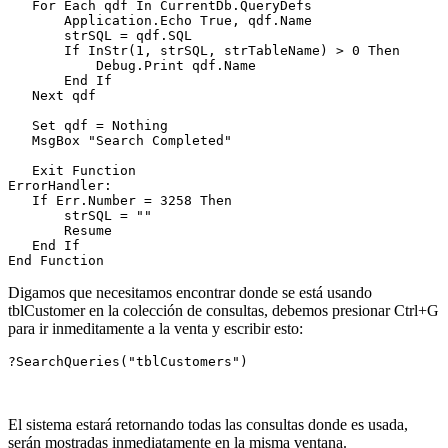
   For Each qdf In CurrentDb.QueryDefs

       Application.Echo True, qdf.Name

       strSQL = qdf.SQL

       If InStr(1, strSQL, strTableName) > 0 Then

           Debug.Print qdf.Name

       End If

   Next qdf

   Set qdf = Nothing

   MsgBox "Search Completed"

   Exit Function

ErrorHandler:

   If Err.Number = 3258 Then

       strSQL = ""

       Resume

   End If

End Function
Digamos que necesitamos encontrar donde se está usando
tblCustomer en la colección de consultas, debemos presionar Ctrl+G
para ir inmeditamente a la venta y escribir esto:
?SearchQueries("tblCustomers")
El sistema estará retornando todas las consultas donde es usada,
serán mostradas inmediatamente en la misma ventana.