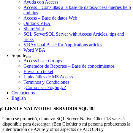
Ayuda con Access
Access – Consultas a la base de datos
Access queries help
and tips
Access – Base de datos Web
Outlook VBA
SharePoint
SQL Server
SQL Server with Access Articles, tips and
tricks
VBA
Visual Basic for Applications articles
Word VBA
Soporte
Access User Groups
Generador de Reportes – Base de conocimientos
Enviar un ticket
Links útiles de MS Access
Terminos y Condiciones
¿Como usar Fogbugz?
Contáctenos
English
¡CLIENTE NATIVO DEL SERVIDOR SQL 18!
Como se prometió, el nuevo SQL Server Native Client 18 ya está
disponible para descargar. ¡Ben Clothier o mi persona probaremos la
autenticación de Azure y otros aspectos de ADODB y