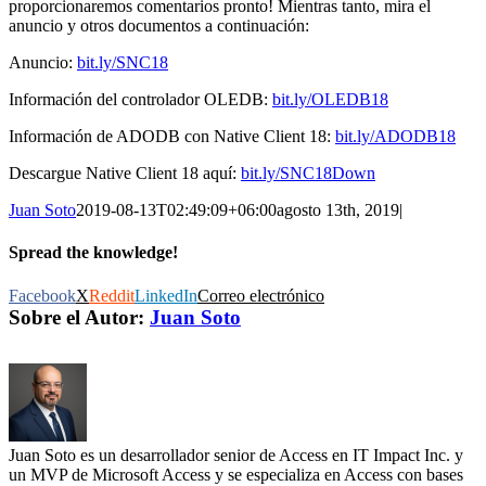
proporcionaremos comentarios pronto! Mientras tanto, mira el
anuncio y otros documentos a continuación:
Anuncio:
bit.ly/SNC18
Información del controlador OLEDB:
bit.ly/OLEDB18
Información de ADODB con Native Client 18:
bit.ly/ADODB18
Descargue Native Client 18 aquí:
bit.ly/SNC18Down
Juan Soto
2019-08-13T02:49:09+06:00
agosto 13th, 2019
|
Spread the knowledge!
Facebook
X
Reddit
LinkedIn
Correo electrónico
Sobre el Autor:
Juan Soto
Juan Soto es un desarrollador senior de Access en IT Impact Inc. y
un MVP de Microsoft Access y se especializa en Access con bases