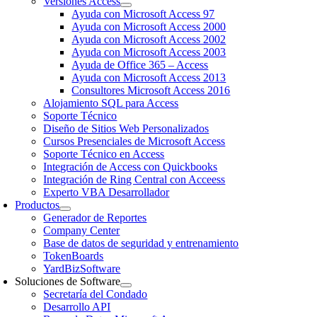
Versiones Access
Ayuda con Microsoft Access 97
Ayuda con Microsoft Access 2000
Ayuda con Microsoft Access 2002
Ayuda con Microsoft Access 2003
Ayuda de Office 365 – Access
Ayuda con Microsoft Access 2013
Consultores Microsoft Access 2016
Alojamiento SQL para Access
Soporte Técnico
Diseño de Sitios Web Personalizados
Cursos Presenciales de Microsoft Access
Soporte Técnico en Access
Integración de Access con Quickbooks
Integración de Ring Central con Acceess
Experto VBA Desarrollador
Productos
Generador de Reportes
Company Center
Base de datos de seguridad y entrenamiento
TokenBoards
YardBizSoftware
Soluciones de Software
Secretaría del Condado
Desarrollo API