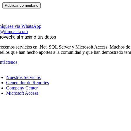
íquese via WhatsApp
s@itimpact.com
rovecha al máximo tus datos
recemos servicios en .Net, SQL Server y Microsoft Access. Muchos de n
uellos que han hecho aportes a la comunidad y que han demostrado tene
ntáctenos
Nuestros Servicios
Generador de Reportes
Company Center
Microsoft Access
Acerca de Nosotros
Nuestro Equipo
Su socio de confianza de Microsoft Access
¡Únete a Nuestro Equipo!
rechos de autor 2026 © IT Impact, Inc. Reservados todos los derechos.