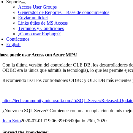
Soporte
Access User Groups
Generador de Reportes – Base de conocimientos
Enviar un ticket
Links útiles de MS Access
Terminos y Condiciones
¿Como usar Fogbugz?
Contáctenos
English
hora puede usar Access con Azure MFA!
Con la última versión del controlador OLE DB, los desarrolladores de
ODBC era la única que admitía la tecnología), lo que les permite eje
Recomiendo usar los controladores ODBC y OLE DB más recientes par
https://techcommunity.microsoft.com/t5/SQL-Server/Released-Upda
¿Nuevo en SQL Server? Comience con una recopilación de mis mejor
Juan Soto
2020-07-01T19:06:39+06:00
junio 29th, 2020
|
Spread the knowledge!