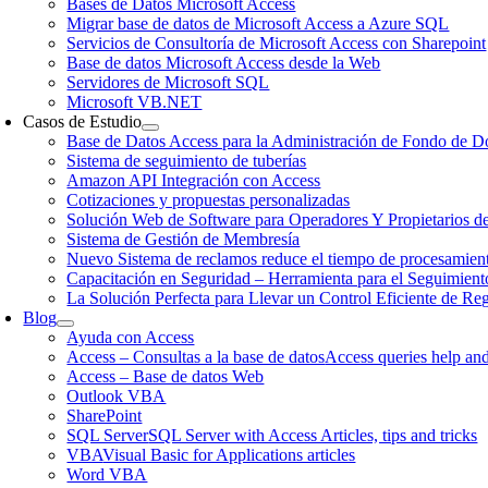
Bases de Datos Microsoft Access
Migrar base de datos de Microsoft Access a Azure SQL
Servicios de Consultoría de Microsoft Access con Sharepoint
Base de datos Microsoft Access desde la Web
Servidores de Microsoft SQL
Microsoft VB.NET
Casos de Estudio
Base de Datos Access para la Administración de Fondo de Do
Sistema de seguimiento de tuberías
Amazon API Integración con Access
Cotizaciones y propuestas personalizadas
Solución Web de Software para Operadores Y Propietarios d
Sistema de Gestión de Membresía
Nuevo Sistema de reclamos reduce el tiempo de procesamien
Capacitación en Seguridad – Herramienta para el Seguimient
La Solución Perfecta para Llevar un Control Eficiente de Re
Blog
Ayuda con Access
Access – Consultas a la base de datos
Access queries help and
Access – Base de datos Web
Outlook VBA
SharePoint
SQL Server
SQL Server with Access Articles, tips and tricks
VBA
Visual Basic for Applications articles
Word VBA