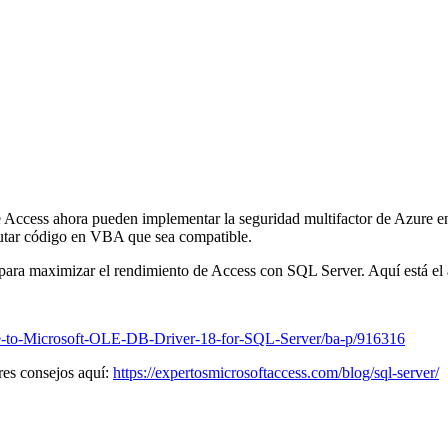
 Access ahora pueden implementar la seguridad multifactor de Azure en
cutar código en VBA que sea compatible.
a maximizar el rendimiento de Access con SQL Server. Aquí está el 
te-to-Microsoft-OLE-DB-Driver-18-for-SQL-Server/ba-p/916316
es consejos aquí:
https://expertosmicrosoftaccess.com/blog/sql-server/