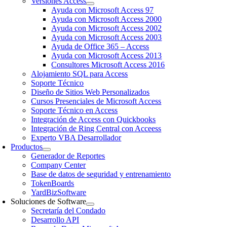
Versiones Access
Ayuda con Microsoft Access 97
Ayuda con Microsoft Access 2000
Ayuda con Microsoft Access 2002
Ayuda con Microsoft Access 2003
Ayuda de Office 365 – Access
Ayuda con Microsoft Access 2013
Consultores Microsoft Access 2016
Alojamiento SQL para Access
Soporte Técnico
Diseño de Sitios Web Personalizados
Cursos Presenciales de Microsoft Access
Soporte Técnico en Access
Integración de Access con Quickbooks
Integración de Ring Central con Acceess
Experto VBA Desarrollador
Productos
Generador de Reportes
Company Center
Base de datos de seguridad y entrenamiento
TokenBoards
YardBizSoftware
Soluciones de Software
Secretaría del Condado
Desarrollo API