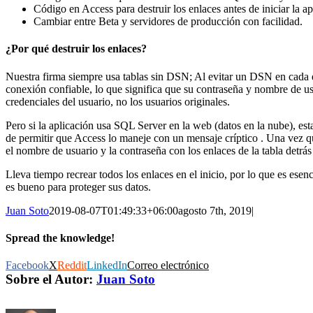
Código en Access para destruir los enlaces antes de iniciar la ap
Cambiar entre Beta y servidores de producción con facilidad.
¿Por qué destruir los enlaces?
Nuestra firma siempre usa tablas sin DSN; Al evitar un DSN en cada e
conexión confiable, lo que significa que su contraseña y nombre de usua
credenciales del usuario, no los usuarios originales.
Pero si la aplicación usa SQL Server en la web (datos en la nube), e
de permitir que Access lo maneje con un mensaje críptico . Una vez qu
el nombre de usuario y la contraseña con los enlaces de la tabla detrá
Lleva tiempo recrear todos los enlaces en el inicio, por lo que es esen
es bueno para proteger sus datos.
Juan Soto
2019-08-07T01:49:33+06:00
agosto 7th, 2019
|
Spread the knowledge!
Facebook
X
Reddit
LinkedIn
Correo electrónico
Sobre el Autor:
Juan Soto