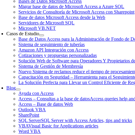
Bases de Datos Microsoft Access
Migrar base de datos de Microsoft Access a Azure SQL
Servicios de Consultoría de Microsoft Access con Sharepoint
Base de datos Microsoft Access desde la Web
Servidores de Microsoft SQL
Microsoft VB.NET
Casos de Estudio
Base de Datos Access para la Administración de Fondo de Do
Sistema de seguimiento de tuberías
Amazon API Integración con Access
Cotizaciones y propuestas personalizadas
Solución Web de Software para Operadores Y Propietarios d
Sistema de Gestión de Membresía
Nuevo Sistema de reclamos reduce el tiempo de procesamien
Capacitación en Seguridad – Herramienta para el Seguimient
La Solución Perfecta para Llevar un Control Eficiente de Re
Blog
Ayuda con Access
Access – Consultas a la base de datos
Access queries help and
Access – Base de datos Web
Outlook VBA
SharePoint
SQL Server
SQL Server with Access Articles, tips and tricks
VBA
Visual Basic for Applications articles
Word VBA